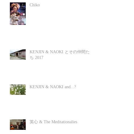
Chiko
KENJIN & NAOKI とその仲間た
ち 2017
KENJIN & NAOKI and...?
英心 & The Meditationalies