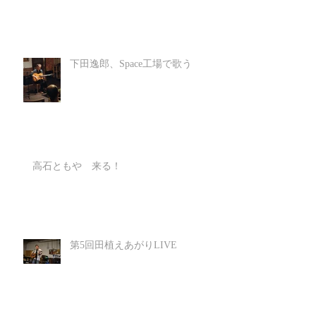
下田逸郎、Space工場で歌う
高石ともや 来る！
第5回田植えあがりLIVE