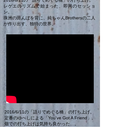
2016/6/11の「語りでめぐる橋」の打ち上げ。
レゲエのリズムで始まった、即興のセッショ
ン。
​珠洲の田んぼを背に、純ちゃんBrothersの二人
が作り出す、独特の世界。
2016/6/11の「語りでめぐる橋」の打ち上げ。
定番のゆべしによる「You've Got A Friend」。
​畑での打ち上げは気持ち良かった…。
​自然と生まれるコーラスに注目。