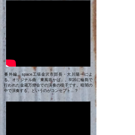
​​番外編。space工場金沢市部長・大川陽一によ
る、オリジナル曲「東風吹かば」。8/16に輪島で
行われた金蔵万燈会での演奏の様子です。暗闇の
中で演奏する、というのがコンセプト…？