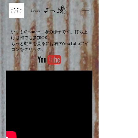
いつものspace工場の様子です。
打ち上
げは誰でも参加OK。​
​もっと動画を見るには右のYouTubeアイ
コンをクリック。